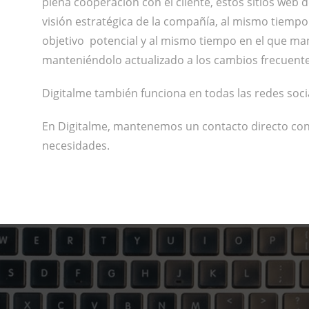
plena cooperación con el cliente, estos sitios web d
visión estratégica de la compañía, al mismo tiemp
objetivo potencial y al mismo tiempo en el que man
manteniéndolo actualizado a los cambios frecuent
Digitalme también funciona en todas las redes soc
En Digitalme, mantenemos un contacto directo con 
necesidades.