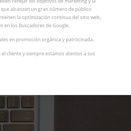
eben reflejar los objetivos de marketing y la
o que alcanzan un gran número de público
tienen la optimización continua del sitio web,
es en los Buscadores de Google.
iales en promoción orgánica y patrocinada.
el cliente y siempre estamos atentos a sus